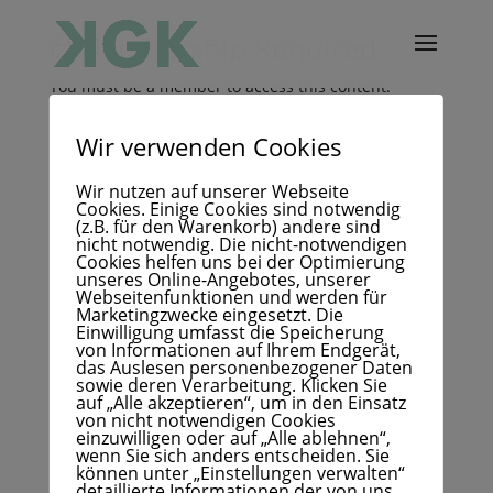
Membership Required
You must be a member to access this content.
View Membership Levels
Wir verwenden Cookies
Already a member?
Log in here
Wir nutzen auf unserer Webseite
Cookies. Einige Cookies sind notwendig
(z.B. für den Warenkorb) andere sind
Copyright Oliver Dehmel 2021 |
Impressum
|
nicht notwendig. Die nicht-notwendigen
Datenschutz
Cookies helfen uns bei der Optimierung
unseres Online-Angebotes, unserer
Webseitenfunktionen und werden für
Marketingzwecke eingesetzt. Die
Einwilligung umfasst die Speicherung
von Informationen auf Ihrem Endgerät,
das Auslesen personenbezogener Daten
sowie deren Verarbeitung. Klicken Sie
auf „Alle akzeptieren“, um in den Einsatz
von nicht notwendigen Cookies
einzuwilligen oder auf „Alle ablehnen“,
wenn Sie sich anders entscheiden. Sie
können unter „Einstellungen verwalten“
detaillierte Informationen der von uns