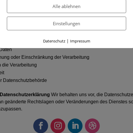
Alle ablehnen
 werden so lange gespeichert, wie es für die Zwecke, für die s
m gesetzlichen Anforderungen zu entsprechen. Videoaufzeich
Einstellungen
ieben.
|
Datenschutz
Impressum
 Daten
hung oder Einschränkung der Verarbeitung
 die Verarbeitung
it
r Datenschutzbehörde
Datenschutzerklärung
Wir behalten uns vor, die Datenschutze
an geänderte Rechtslagen oder Veränderungen des Dienstes so
nzupassen.