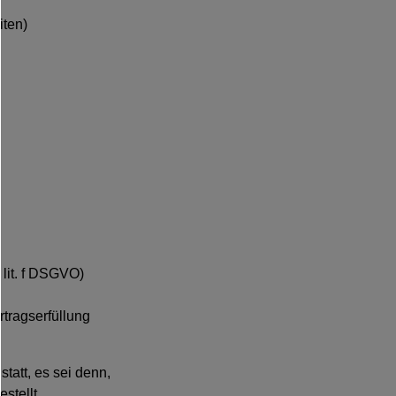
iten)
 lit. f DSGVO)
rtragserfüllung
statt, es sei denn,
tellt.