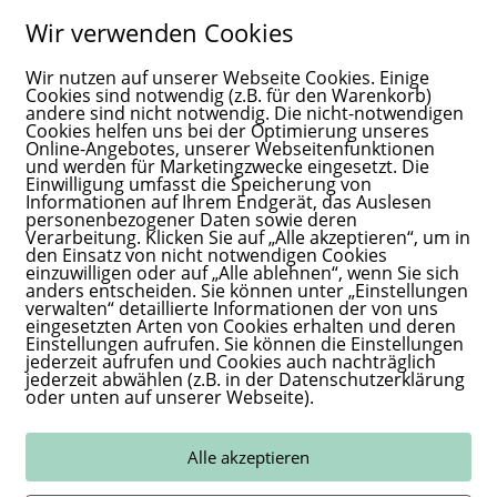
(zur Anpassung des Trainingsprogramms)
Wir verwenden Cookies
en zur Sicherheitsüberwachung (nur außerhalb der Öffnungsze
Wir nutzen auf unserer Webseite Cookies. Einige
rarbeitung
Cookies sind notwendig (z.B. für den Warenkorb)
andere sind nicht notwendig. Die nicht-notwendigen
Cookies helfen uns bei der Optimierung unseres
gliedschaften
Online-Angebotes, unserer Webseitenfunktionen
imierung des Trainingsangebots
und werden für Marketingzwecke eingesetzt. Die
Einwilligung umfasst die Speicherung von
tglieder und des Eigentums durch Videoüberwachung
Informationen auf Ihrem Endgerät, das Auslesen
personenbezogener Daten sowie deren
Verarbeitung. Klicken Sie auf „Alle akzeptieren“, um in
den Einsatz von nicht notwendigen Cookies
einzuwilligen oder auf „Alle ablehnen“, wenn Sie sich
Art. 6 Abs. 1 lit. b DSGVO)
anders entscheiden. Sie können unter „Einstellungen
verwalten“ detaillierte Informationen der von uns
Art. 6 Abs. 1 lit. a DSGVO), insbesondere bei Gesundheitsdaten
eingesetzten Arten von Cookies erhalten und deren
Einstellungen aufrufen. Sie können die Einstellungen
 Interessen an der Gewährleistung der Sicherheit (Art. 6 Abs. 1
jederzeit aufrufen und Cookies auch nachträglich
jederzeit abwählen (z.B. in der Datenschutzerklärung
oder unten auf unserer Webseite).
n Dritte
Daten werden nur an Dritte übermittelt, wenn es zur Ve
lich vorgeschrieben ist oder Sie eingewilligt haben.
Alle akzeptieren
n Drittstaaten
Es findet keine Datenübermittlung in Drittstaaten 
 angekündigt und angemessene Schutzmaßnahmen sind sicherges