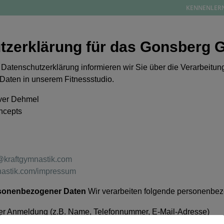
KENNENLER
ne
GonsbergGym
KENNENLERNGESPR
tzerklärung für das Gonsberg
 Datenschutzerklärung informieren wir Sie über die Verarbeitung
aten in unserem Fitnessstudio.
ver Dehmel
ncepts
@kraftgymnastik.com
nastik.com/impressum
rsonenbezogener Daten
Wir verarbeiten folgende personenbe
der Anmeldung (z.B. Name, Telefonnummer, E-Mail-Adresse)