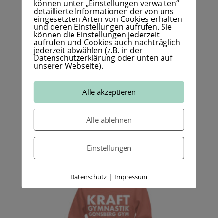
können unter „Einstellungen verwalten“
Haiti oder Guatemala
detaillierte Informationen der von uns
eingesetzten Arten von Cookies erhalten
Disclaimer: Aufgrund der
und deren Einstellungen aufrufen. Sie
können die Einstellungen jederzeit
Stoffeigenschaften kann die Farbe White
aufrufen und Cookies auch nachträglich
eher cremeweiß als strahlend weiß
jederzeit abwählen (z.B. in der
Datenschutzerklärung oder unten auf
erscheinen.
unserer Webseite).
Alle akzeptieren
Ähnliche Produkte
Alle ablehnen
Einstellungen
|
Datenschutz
Impressum