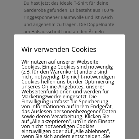
Du hast jetzt das ideale T-Shirt für deine
Garderobe gefunden. Es besteht aus 100 %
ringgesponnener Baumwolle und ist weich
und angenehm zu tragen. Die Doppelnähte
am Halsausschnitt und an den Ärmeln
machen das Shirt noch langlebiger und zu
einem echten Hingucker!
Wir verwenden Cookies
• 100 % ringgesponnene Baumwolle
Wir nutzen auf unserer Webseite
• Sport Grey besteht aus 90 %
Cookies. Einige Cookies sind notwendig
(z.B. für den Warenkorb) andere sind
ringgesponnener Baumwolle, 10 %
nicht notwendig. Die nicht-notwendigen
Polyester
Cookies helfen uns bei der Optimierung
• Dark Heather: 65 % Polyester, 35 %
unseres Online-Angebotes, unserer
Webseitenfunktionen und werden für
Baumwolle
Marketingzwecke eingesetzt. Die
• 153 g/m² (4,5 oz/yd²)
Einwilligung umfasst die Speicherung
von Informationen auf Ihrem Endgerät,
• Schulter-zu-Schulter-Taping
das Auslesen personenbezogener Daten
• Vierteldrehung um Knitterfalten in der
sowie deren Verarbeitung. Klicken Sie
auf „Alle akzeptieren“, um in den Einsatz
Mitte zu vermeiden
von nicht notwendigen Cookies
• Rohprodukt aus Bangladesch, Nicaragua,
einzuwilligen oder auf „Alle ablehnen“,
wenn Sie sich anders entscheiden. Sie
Honduras, der Dominikanischen Republik,